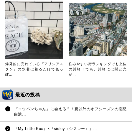
爆発的に売れている『アリシアス
住みやすい街ランキングでも上位
タン』の水着は着るだけで色っ
の川崎！でも、川崎には闇と光
ぽ...
が...
最近の投稿
『コウペンちゃん』に会える？！夏以外のオフシーズンの南紀
白浜...
『My Little Box』×『sisley（シスレー）』...