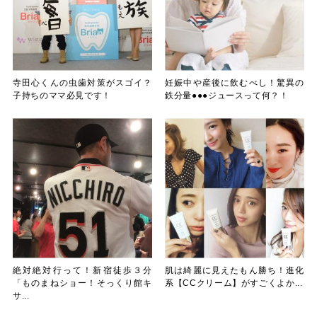
寺田心くんの虫歯対策がスゴイ？
妊娠中や産後に飲むべし！驚異の
子持ちのママ必見です！
鉄分量●●●ジュースって何？！
絶対絶対行って！新宿徒歩３分
肌は綺麗に見えたもん勝ち！進化
「ものまねショー！そっくり館キ
系【CCクリーム】がすごくよか...
サ...