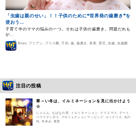
「虫歯は親のせい」！！子供のために❝世界発の歯磨き❞を
使おう...
子育て中のママの悩みの一つ。それは子供の歯磨き。問題だれも
が...
Brian
,
ブリアン
,
ブリス菌
,
子供
,
歯
,
歯磨き
,
美香
,
育児
,
虫歯
,
虫歯菌
注目の投稿
寒～い冬は、イルミネーションを見に出かけよう
☆
じゃらん
,
なばなの里
,
イルミネーション
,
クリスマス
,
デート
,
ハウステンボス
,
プロジェクションマッピング
,
ルミナリエ
,
丸の
内
,
冬休み
,
夜景