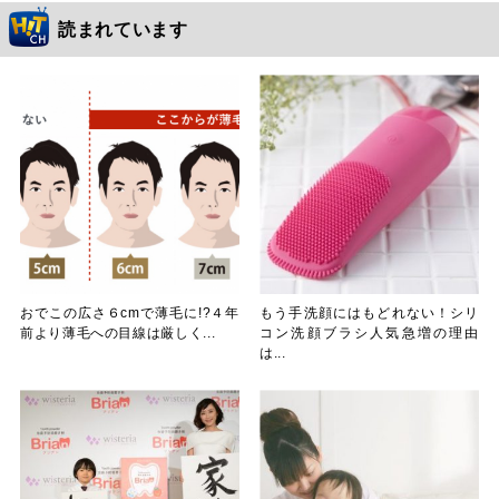
読まれています
おでこの広さ６cmで薄毛に!?４年
もう手洗顔にはもどれない！シリ
前より薄毛への目線は厳しく...
コン洗顔ブラシ人気急増の理由
は...