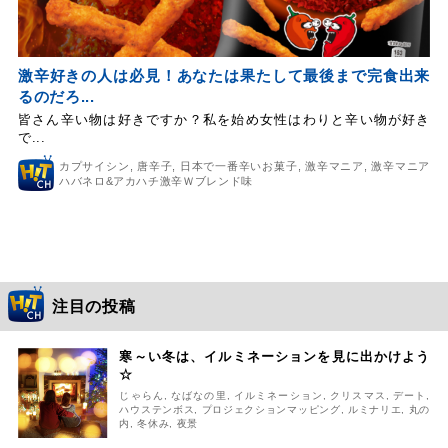
激辛好きの人は必見！あなたは果たして最後まで完食出来
るのだろ...
皆さん辛い物は好きですか？私を始め女性はわりと辛い物が好き
で...
カプサイシン
,
唐辛子
,
日本で一番辛いお菓子
,
激辛マニア
,
激辛マニア
ハバネロ&アカハチ激辛Ｗブレンド味
注目の投稿
寒～い冬は、イルミネーションを見に出かけよう
☆
じゃらん
,
なばなの里
,
イルミネーション
,
クリスマス
,
デート
,
ハウステンボス
,
プロジェクションマッピング
,
ルミナリエ
,
丸の
内
,
冬休み
,
夜景