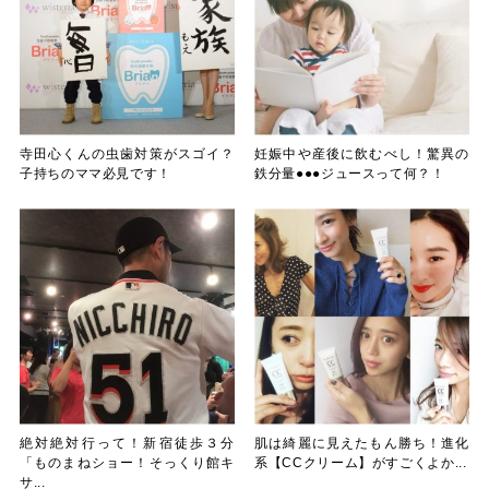
寺田心くんの虫歯対策がスゴイ？
妊娠中や産後に飲むべし！驚異の
子持ちのママ必見です！
鉄分量●●●ジュースって何？！
絶対絶対行って！新宿徒歩３分
肌は綺麗に見えたもん勝ち！進化
「ものまねショー！そっくり館キ
系【CCクリーム】がすごくよか...
サ...