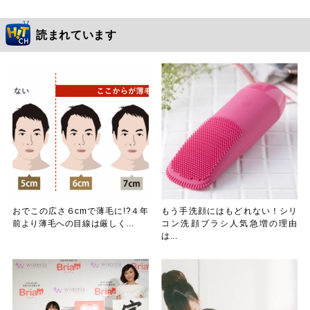
読まれています
おでこの広さ６cmで薄毛に!?４年
もう手洗顔にはもどれない！シリ
前より薄毛への目線は厳しく...
コン洗顔ブラシ人気急増の理由
は...