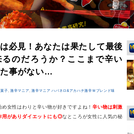
人は必見！あなたは果たして最後
来るのだろうか？ここまで辛い
べた事がない…
お菓子
,
激辛マニア
,
激辛マニア ハバネロ&アカハチ激辛Ｗブレンド味
始め女性はわりと辛い物が好きですよね！
辛い物は刺激
作用がありダイエットにも◎
なところが女性に人気の秘