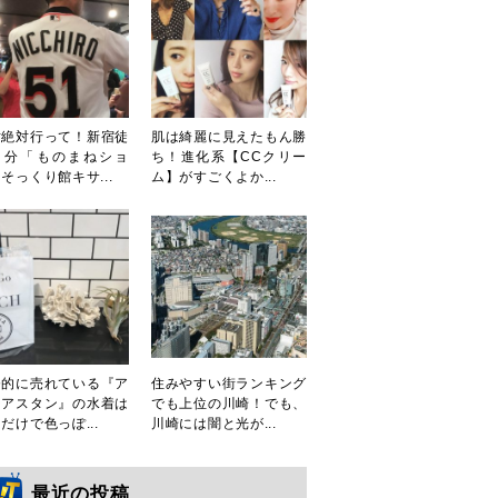
対絶対行って！新宿徒
肌は綺麗に見えたもん勝
３分「ものまねショ
ち！進化系【CCクリー
そっくり館キサ...
ム】がすごくよか...
発的に売れている『ア
住みやすい街ランキング
シアスタン』の水着は
でも上位の川崎！でも、
だけで色っぽ...
川崎には闇と光が...
最近の投稿