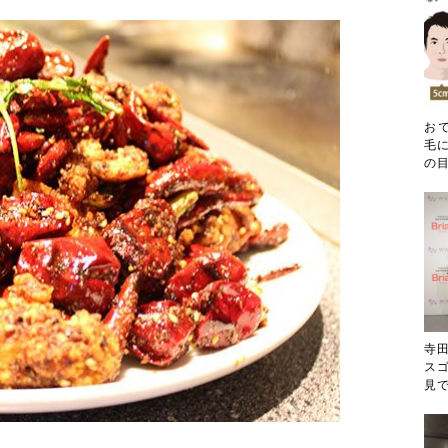
お
毛に
の目
寺
ス
見