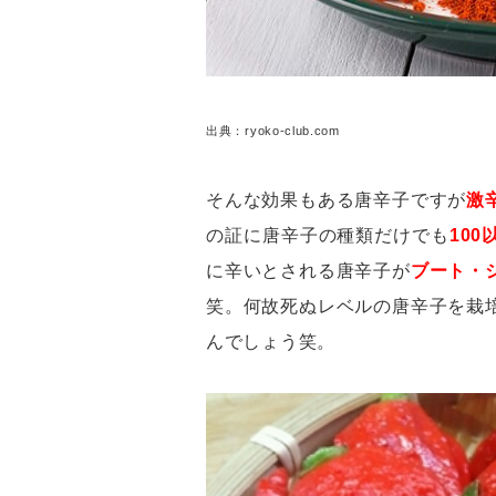
出典：ryoko-club.com
そんな効果もある唐辛子ですが
激
の証に唐辛子の種類だけでも
100
に辛いとされる唐辛子が
ブート・
笑。何故死ぬレベルの唐辛子を栽
んでしょう笑。