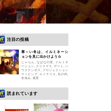
注目の投稿
寒～い冬は、イルミネーシ
ョンを見に出かけよう☆
じゃらん
,
なばなの里
,
イルミネ
ーション
,
クリスマス
,
デート
,
ハ
ウステンボス
,
プロジェクション
マッピング
,
ルミナリエ
,
丸の内
,
冬休み
,
夜景
読まれています