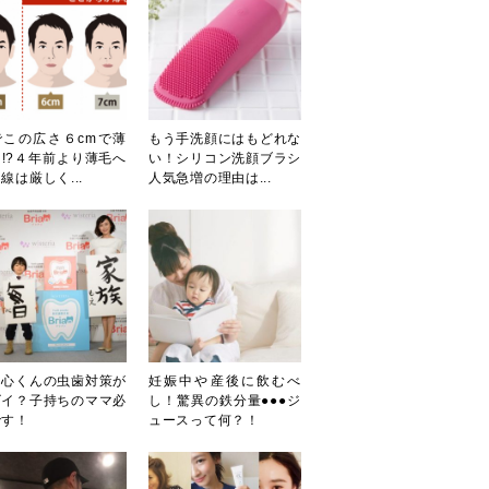
でこの広さ６cmで薄
もう手洗顔にはもどれな
!?４年前より薄毛へ
い！シリコン洗顔ブラシ
線は厳しく...
人気急増の理由は...
田心くんの虫歯対策が
妊娠中や産後に飲むべ
ゴイ？子持ちのママ必
し！驚異の鉄分量●●●ジ
です！
ュースって何？！