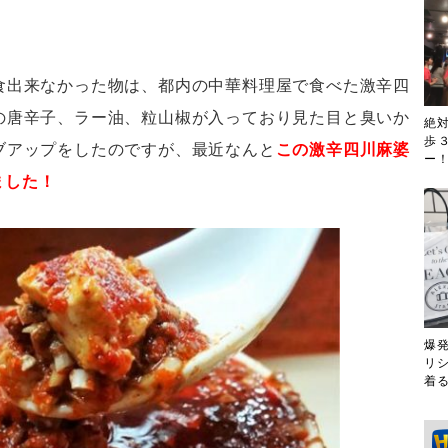
食出来なかった物は、都内の中華料理屋で食べた激辛四
の唐辛子、ラー油、粒山椒が入っており見た目と臭いか
絶
歩
ブアップをしたのですが、最近なんと
この激辛四川麻婆
ー！
ました！
爆
リ
着る