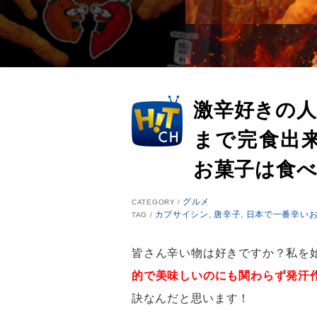
激辛好きの
まで完食出
お菓子は食
グルメ
CATEGORY /
カプサイシン
,
唐辛子
,
日本で一番辛い
TAG /
皆さん辛い物は好きですか？私を
的で美味しいのにも関わらず発汗
訣なんだと思います！