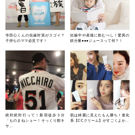
寺田心くんの虫歯対策がスゴイ？
妊娠中や産後に飲むべし！驚異の
子持ちのママ必見です！
鉄分量●●●ジュースって何？！
絶対絶対行って！新宿徒歩３分
肌は綺麗に見えたもん勝ち！進化
「ものまねショー！そっくり館キ
系【CCクリーム】がすごくよか...
サ...