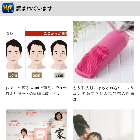
読まれています
おでこの広さ６cmで薄毛に!?４年
もう手洗顔にはもどれない！シリ
前より薄毛への目線は厳しく...
コン洗顔ブラシ人気急増の理由
は...