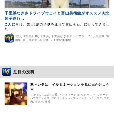
千里浜なぎさドライブウェイと富山美術館がオススメ★北
陸子連れ...
こんにちは。先日1歳の子供を連れて富山＆石川に行ってきまし
た...
北陸
,
北陸新幹線
,
千里浜
,
千里浜なぎさドライブウェイ
,
子連れ旅
,
富
山県
,
富山美術館
,
石川県
,
２１世紀美術館
注目の投稿
寒～い冬は、イルミネーションを見に出かけよう
☆
じゃらん
,
なばなの里
,
イルミネーション
,
クリスマス
,
デート
,
ハウステンボス
,
プロジェクションマッピング
,
ルミナリエ
,
丸の
内
,
冬休み
,
夜景