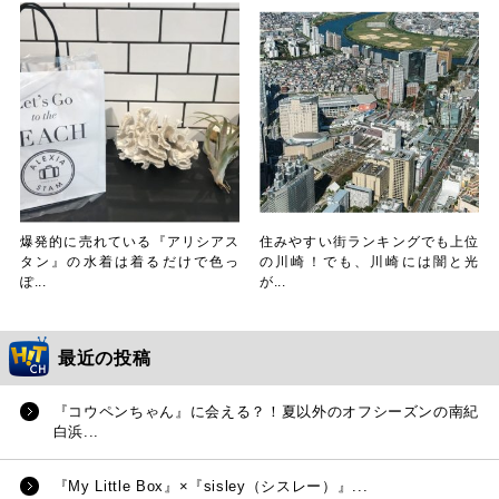
爆発的に売れている『アリシアス
住みやすい街ランキングでも上位
タン』の水着は着るだけで色っ
の川崎！でも、川崎には闇と光
ぽ...
が...
最近の投稿
『コウペンちゃん』に会える？！夏以外のオフシーズンの南紀
白浜...
『My Little Box』×『sisley（シスレー）』...