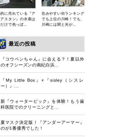
発的に売れている『ア
住みやすい街ランキング
シアスタン』の水着は
でも上位の川崎！でも、
だけで色っぽ...
川崎には闇と光が...
最近の投稿
『コウペンちゃん』に会える？！夏以外
のオフシーズンの南紀白浜...
『My Little Box』×『sisley（シスレ
ー）』...
新『ウォーターピック』を体験！もう歯
科医院でのクリーニングと...
夏マスク決定版！『アンダーアーマー』
のが1番優秀でした！