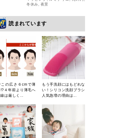
冬休み
,
夜景
読まれています
でこの広さ６cmで薄
もう手洗顔にはもどれな
!?４年前より薄毛へ
い！シリコン洗顔ブラシ
線は厳しく...
人気急増の理由は...