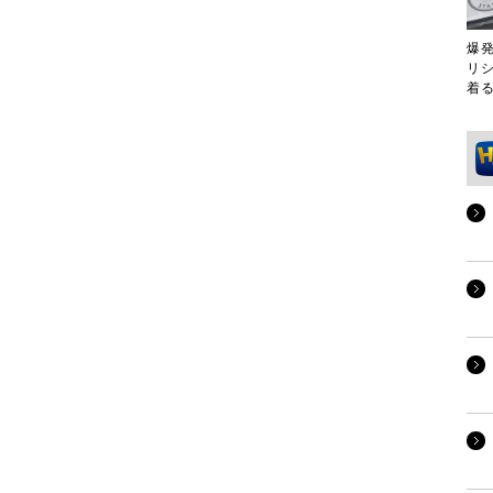
爆
リ
着る