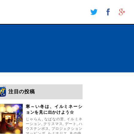
注目の投稿
寒～い冬は、イルミネーシ
ョンを見に出かけよう☆
じゃらん
,
なばなの里
,
イルミネ
ーション
,
クリスマス
,
デート
,
ハ
ウステンボス
,
プロジェクション
マッピング
,
ルミナリエ
,
丸の内
,