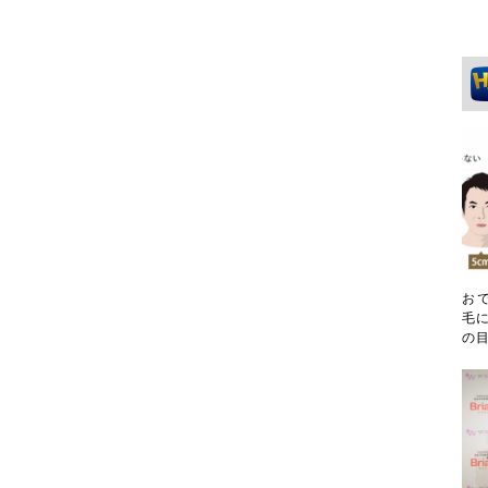
お
毛に
の目