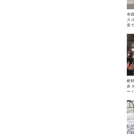
寺
ス
見
絶
歩
ー！