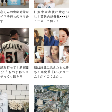
田心くんの虫歯対策が
妊娠中や産後に飲むべ
ゴイ？子持ちのママ必
し！驚異の鉄分量●●●ジ
です！
ュースって何？！
対絶対行って！新宿徒
肌は綺麗に見えたもん勝
３分「ものまねショ
ち！進化系【CCクリー
そっくり館キサ...
ム】がすごくよか...