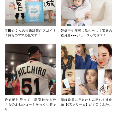
寺田心くんの虫歯対策がスゴイ？
妊娠中や産後に飲むべし！驚異の
子持ちのママ必見です！
鉄分量●●●ジュースって何？！
絶対絶対行って！新宿徒歩３分
肌は綺麗に見えたもん勝ち！進化
「ものまねショー！そっくり館キ
系【CCクリーム】がすごくよか...
サ...