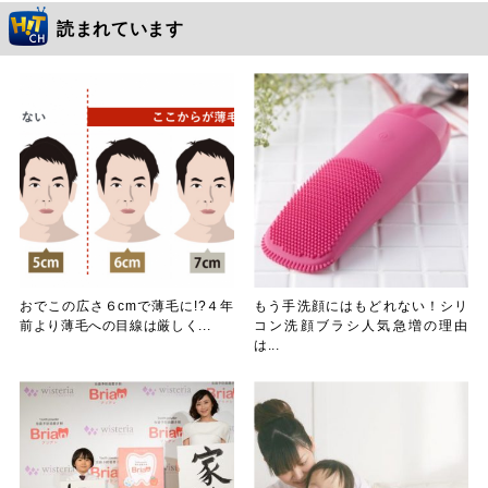
読まれています
おでこの広さ６cmで薄毛に!?４年
もう手洗顔にはもどれない！シリ
前より薄毛への目線は厳しく...
コン洗顔ブラシ人気急増の理由
は...