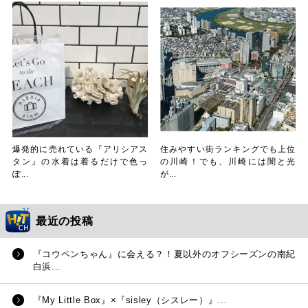
爆発的に売れている『アリシアス
住みやすい街ランキングでも上位
タン』の水着は着るだけで色っ
の川崎！でも、川崎には闇と光
ぽ...
が...
最近の投稿
『コウペンちゃん』に会える？！夏以外のオフシーズンの南紀
白浜...
『My Little Box』×『sisley（シスレー）』...