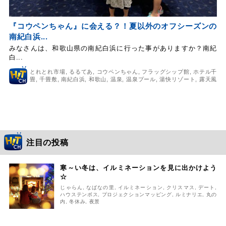
『コウペンちゃん』に会える？！夏以外のオフシーズンの
南紀白浜...
みなさんは、和歌山県の南紀白浜に行った事がありますか？南紀
白...
とれとれ市場
,
るるてあ
,
コウペンちゃん
,
フラッグシップ館
,
ホテル千
畳
,
千畳敷
,
南紀白浜
,
和歌山
,
温泉
,
温泉プール
,
湯快リゾート
,
露天風
呂
,
非日常空間
注目の投稿
寒～い冬は、イルミネーションを見に出かけよう
☆
じゃらん
,
なばなの里
,
イルミネーション
,
クリスマス
,
デート
,
ハウステンボス
,
プロジェクションマッピング
,
ルミナリエ
,
丸の
内
,
冬休み
,
夜景