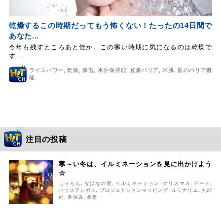
乾燥するこの時期だってもう怖くない！たったの14日間で
あなた...
今年も残すところあと僅か。この寒い時期に気になるのは乾燥で
す...
ライスパワー
,
乾燥
,
保湿
,
水分保持能
,
皮膚バリア
,
米肌
,
肌のバリア機
能
注目の投稿
寒～い冬は、イルミネーションを見に出かけよう
☆
じゃらん
,
なばなの里
,
イルミネーション
,
クリスマス
,
デート
,
ハウステンボス
,
プロジェクションマッピング
,
ルミナリエ
,
丸の
内
,
冬休み
,
夜景