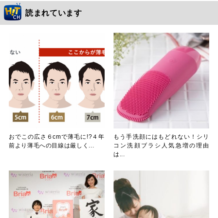
読まれています
おでこの広さ６cmで薄毛に!?４年
もう手洗顔にはもどれない！シリ
前より薄毛への目線は厳しく...
コン洗顔ブラシ人気急増の理由
は...