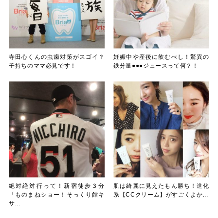
寺田心くんの虫歯対策がスゴイ？
妊娠中や産後に飲むべし！驚異の
子持ちのママ必見です！
鉄分量●●●ジュースって何？！
絶対絶対行って！新宿徒歩３分
肌は綺麗に見えたもん勝ち！進化
「ものまねショー！そっくり館キ
系【CCクリーム】がすごくよか...
サ...