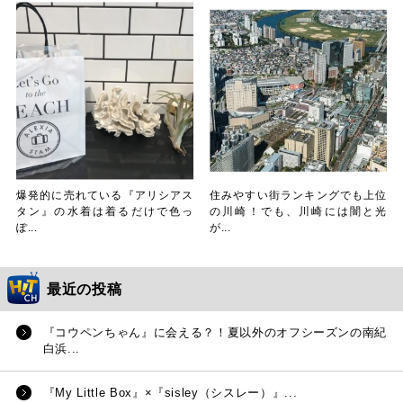
爆発的に売れている『アリシアス
住みやすい街ランキングでも上位
タン』の水着は着るだけで色っ
の川崎！でも、川崎には闇と光
ぽ...
が...
最近の投稿
『コウペンちゃん』に会える？！夏以外のオフシーズンの南紀
白浜...
『My Little Box』×『sisley（シスレー）』...