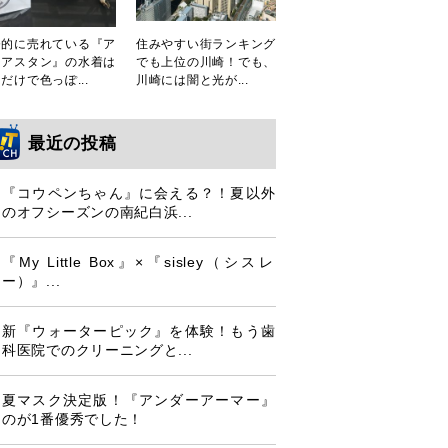
発的に売れている『ア
住みやすい街ランキング
シアスタン』の水着は
でも上位の川崎！でも、
だけで色っぽ...
川崎には闇と光が...
最近の投稿
『コウペンちゃん』に会える？！夏以外
のオフシーズンの南紀白浜...
『My Little Box』×『sisley（シスレ
ー）』...
新『ウォーターピック』を体験！もう歯
科医院でのクリーニングと...
夏マスク決定版！『アンダーアーマー』
のが1番優秀でした！