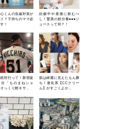
田心くんの虫歯対策が
妊娠中や産後に飲むべ
ゴイ？子持ちのママ必
し！驚異の鉄分量●●●ジ
です！
ュースって何？！
対絶対行って！新宿徒
肌は綺麗に見えたもん勝
３分「ものまねショ
ち！進化系【CCクリー
そっくり館キサ...
ム】がすごくよか...