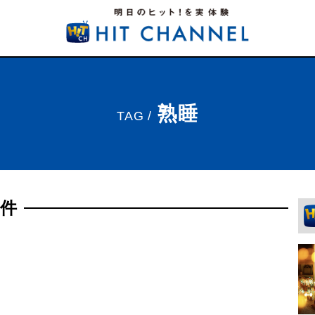
熟睡
TAG /
1件