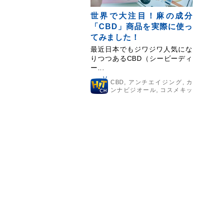
世界で大注目！麻の成分
「CBD」商品を実際に使っ
てみました！
最近日本でもジワジワ人気にな
りつつあるCBD（シービーディ
ー...
CBD
,
アンチエイジング
,
カ
ンナビジオール
,
コスメキッ
チン
,
ストレス
,
ティンクチャー
,
リ
ラックス
,
リラックス効果
,
不眠
,
保
湿力
,
熟睡
,
筋肉痛