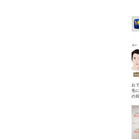
お
毛に
の目