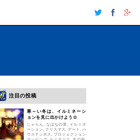
注目の投稿
寒～い冬は、イルミネーシ
ョンを見に出かけよう☆
じゃらん
,
なばなの里
,
イルミネ
ーション
,
クリスマス
,
デート
,
ハ
ウステンボス
,
プロジェクション
マッピング
,
ルミナリエ
,
丸の内
,