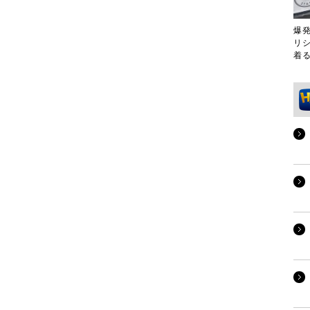
爆
リ
着る