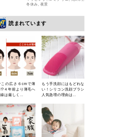
冬休み
,
夜景
読まれています
でこの広さ６cmで薄
もう手洗顔にはもどれな
!?４年前より薄毛へ
い！シリコン洗顔ブラシ
線は厳しく...
人気急増の理由は...