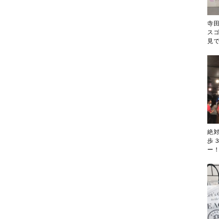
寺
ス
見
絶
歩
ー！