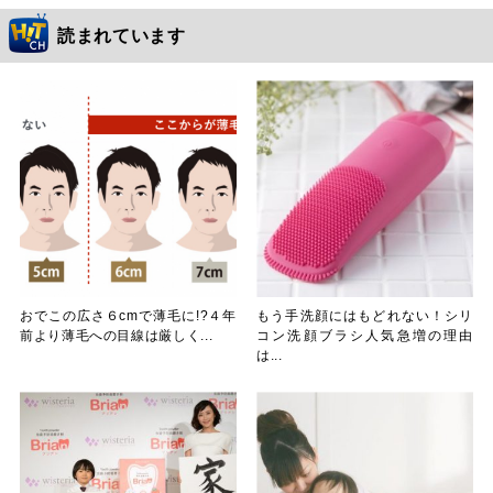
読まれています
おでこの広さ６cmで薄毛に!?４年
もう手洗顔にはもどれない！シリ
前より薄毛への目線は厳しく...
コン洗顔ブラシ人気急増の理由
は...