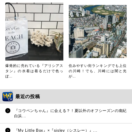
爆発的に売れている『アリシアス
住みやすい街ランキングでも上位
タン』の水着は着るだけで色っ
の川崎！でも、川崎には闇と光
ぽ...
が...
最近の投稿
『コウペンちゃん』に会える？！夏以外のオフシーズンの南紀
白浜...
『My Little Box』×『sisley（シスレー）』...