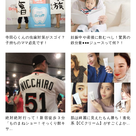
寺田心くんの虫歯対策がスゴイ？
妊娠中や産後に飲むべし！驚異の
子持ちのママ必見です！
鉄分量●●●ジュースって何？！
絶対絶対行って！新宿徒歩３分
肌は綺麗に見えたもん勝ち！進化
「ものまねショー！そっくり館キ
系【CCクリーム】がすごくよか...
サ...