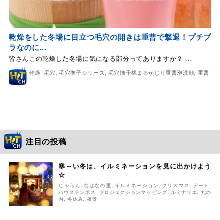
乾燥をした冬場に目立つ毛穴の開きは重曹で撃退！プチプ
ラなのに...
皆さんこの乾燥した冬場に気になる部分ってありますか？ ...
乾燥
,
毛穴
,
毛穴撫子シリーズ
,
毛穴撫子桃まるかじり重曹泡洗顔
,
重曹
注目の投稿
寒～い冬は、イルミネーションを見に出かけよう
☆
じゃらん
,
なばなの里
,
イルミネーション
,
クリスマス
,
デート
,
ハウステンボス
,
プロジェクションマッピング
,
ルミナリエ
,
丸の
内
,
冬休み
,
夜景