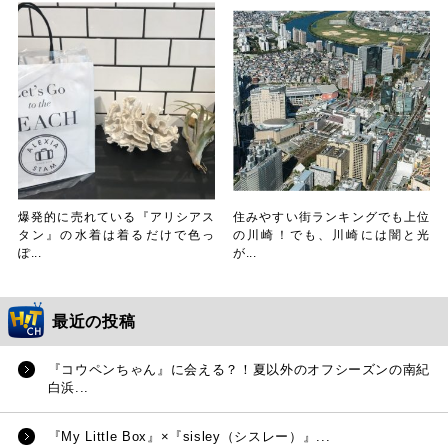
爆発的に売れている『アリシアス
住みやすい街ランキングでも上位
タン』の水着は着るだけで色っ
の川崎！でも、川崎には闇と光
ぽ...
が...
最近の投稿
『コウペンちゃん』に会える？！夏以外のオフシーズンの南紀
白浜...
『My Little Box』×『sisley（シスレー）』...