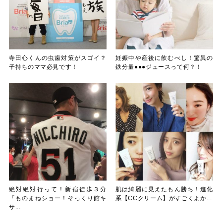
寺田心くんの虫歯対策がスゴイ？
妊娠中や産後に飲むべし！驚異の
子持ちのママ必見です！
鉄分量●●●ジュースって何？！
絶対絶対行って！新宿徒歩３分
肌は綺麗に見えたもん勝ち！進化
「ものまねショー！そっくり館キ
系【CCクリーム】がすごくよか...
サ...