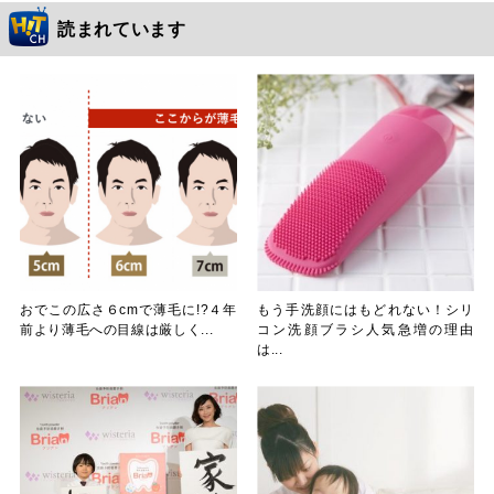
読まれています
おでこの広さ６cmで薄毛に!?４年
もう手洗顔にはもどれない！シリ
前より薄毛への目線は厳しく...
コン洗顔ブラシ人気急増の理由
は...