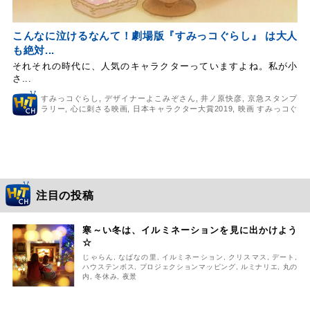
こんなに泣けるなんて！劇場版『すみっコぐらし』 は大人
も絶対...
それそれの時代に、人気のキャラクターっていますよね。私が小
さ...
すみっコぐらし
,
デザイナーよこみぞさん
,
井ノ原快彦
,
京急スタンプ
ラリー
,
心に刺さる映画
,
日本キャラクター大賞2019
,
映画 すみっコぐ
らし とびだす絵本とひみつのコ
,
本上まなみ
注目の投稿
寒～い冬は、イルミネーションを見に出かけよう
☆
じゃらん
,
なばなの里
,
イルミネーション
,
クリスマス
,
デート
,
ハウステンボス
,
プロジェクションマッピング
,
ルミナリエ
,
丸の
内
,
冬休み
,
夜景