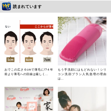
読まれています
おでこの広さ６cmで薄毛に!?４年
もう手洗顔にはもどれない！シリ
前より薄毛への目線は厳しく...
コン洗顔ブラシ人気急増の理由
は...