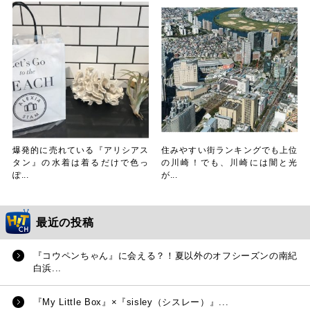
爆発的に売れている『アリシアス
住みやすい街ランキングでも上位
タン』の水着は着るだけで色っ
の川崎！でも、川崎には闇と光
ぽ...
が...
最近の投稿
『コウペンちゃん』に会える？！夏以外のオフシーズンの南紀
白浜...
『My Little Box』×『sisley（シスレー）』...