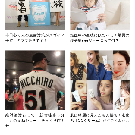
寺田心くんの虫歯対策がスゴイ？
妊娠中や産後に飲むべし！驚異の
子持ちのママ必見です！
鉄分量●●●ジュースって何？！
絶対絶対行って！新宿徒歩３分
肌は綺麗に見えたもん勝ち！進化
「ものまねショー！そっくり館キ
系【CCクリーム】がすごくよか...
サ...