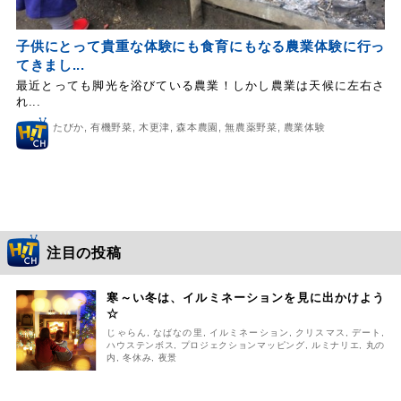
子供にとって貴重な体験にも食育にもなる農業体験に行っ
てきまし...
最近とっても脚光を浴びている農業！しかし農業は天候に左右さ
れ...
たびか
,
有機野菜
,
木更津
,
森本農園
,
無農薬野菜
,
農業体験
注目の投稿
寒～い冬は、イルミネーションを見に出かけよう
☆
じゃらん
,
なばなの里
,
イルミネーション
,
クリスマス
,
デート
,
ハウステンボス
,
プロジェクションマッピング
,
ルミナリエ
,
丸の
内
,
冬休み
,
夜景