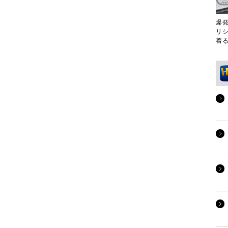
爆
リ
着る