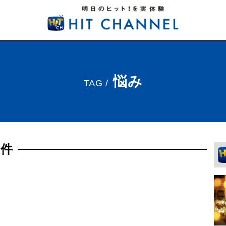
悩み
TAG /
1件