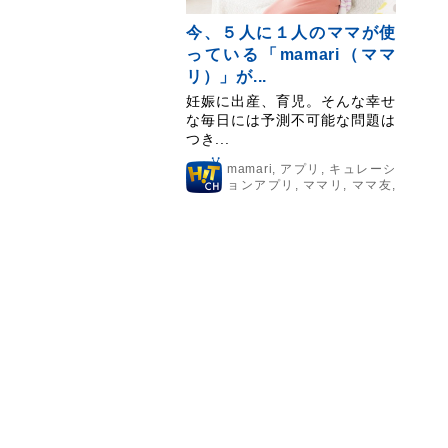
今、５人に１人のママが使
っている「mamari（ママ
リ）」が...
妊娠に出産、育児。そんな幸せ
な毎日には予測不可能な問題は
つき...
mamari
,
アプリ
,
キュレーシ
ョンアプリ
,
ママリ
,
ママ友
,
出産
,
妊娠
,
悩み
,
情報
,
相談
,
育児