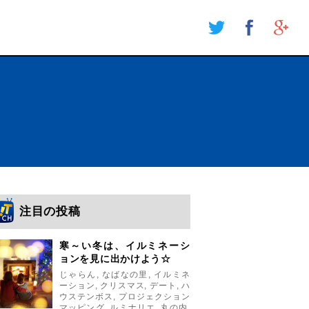
注目の投稿
寒～い冬は、イルミネーシ
ョンを見に出かけよう☆
じゃらん
,
なばなの里
,
イルミネ
ーション
,
クリスマス
,
デート
,
ハ
ウステンボス
,
プロジェクション
マッピング
,
ルミナリエ
,
丸の内
,