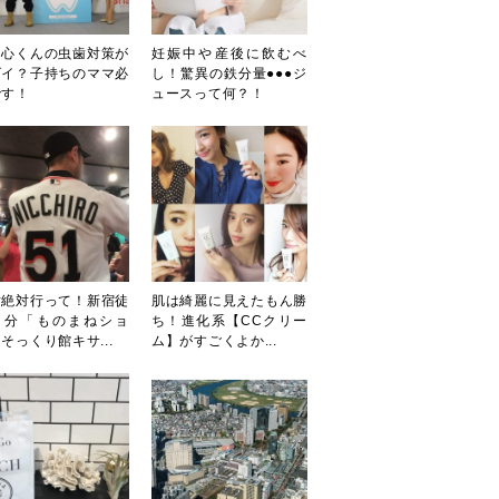
田心くんの虫歯対策が
妊娠中や産後に飲むべ
ゴイ？子持ちのママ必
し！驚異の鉄分量●●●ジ
です！
ュースって何？！
対絶対行って！新宿徒
肌は綺麗に見えたもん勝
３分「ものまねショ
ち！進化系【CCクリー
そっくり館キサ...
ム】がすごくよか...