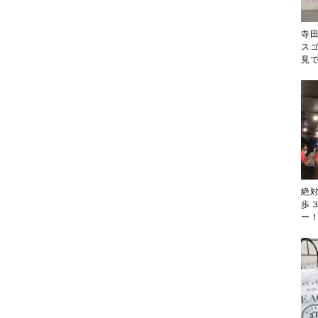
寺
ス
見
絶
歩
ー！