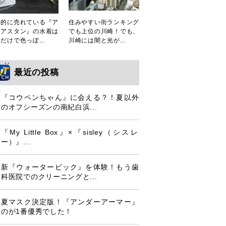
発的に売れている『ア
住みやすい街ランキング
シアスタン』の水着は
でも上位の川崎！でも、
だけで色っぽ...
川崎には闇と光が...
最近の投稿
『コウペンちゃん』に会える？！夏以外
のオフシーズンの南紀白浜...
『My Little Box』×『sisley（シスレ
ー）』...
新『ウォーターピック』を体験！もう歯
科医院でのクリーニングと...
夏マスク決定版！『アンダーアーマー』
のが1番優秀でした！