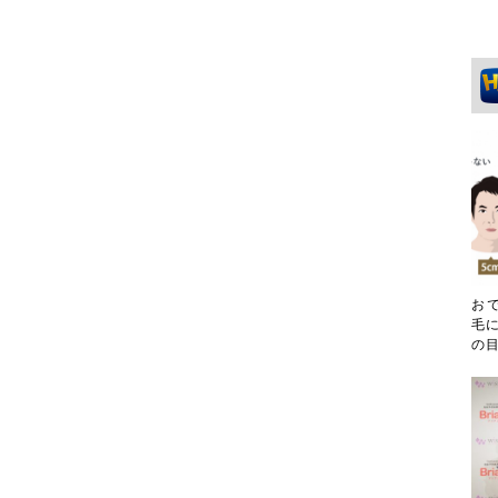
お
毛に
の目