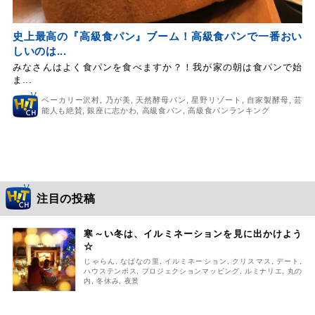
史上最高の『高級食パン』ブーム！高級食パンで一番おい
しいのは...
みなさんはよく食パンを食べますか？！我が家の朝は食パンで始
ま...
ベーカリー沢村
,
乃が美
,
天然酵母パン
,
星野リゾート
,
自家製酵母
,
芸
能人も絶賛
,
銀座に志かわ
,
高級食パン
,
高級食パンランキング
注目の投稿
寒～い冬は、イルミネーションを見に出かけよう
☆
じゃらん
,
なばなの里
,
イルミネーション
,
クリスマス
,
デート
,
ハウステンボス
,
プロジェクションマッピング
,
ルミナリエ
,
丸の
内
,
冬休み
,
夜景