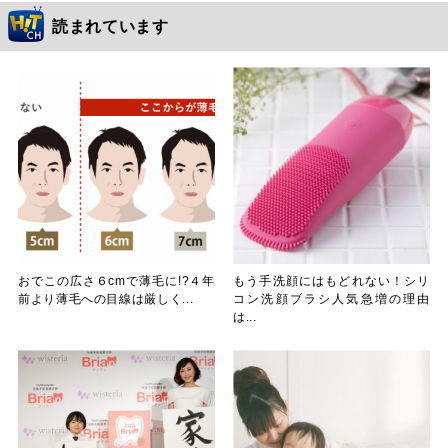
読まれています
おでこの広さ６cmで薄毛に!?４年
もう手洗顔にはもどれない！シリ
前より薄毛への目線は厳しく...
コン洗顔ブラシ人気急増の理由
は...