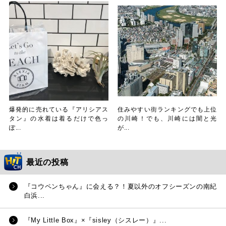
爆発的に売れている『アリシアス
住みやすい街ランキングでも上位
タン』の水着は着るだけで色っ
の川崎！でも、川崎には闇と光
ぽ...
が...
最近の投稿
『コウペンちゃん』に会える？！夏以外のオフシーズンの南紀
白浜...
『My Little Box』×『sisley（シスレー）』...