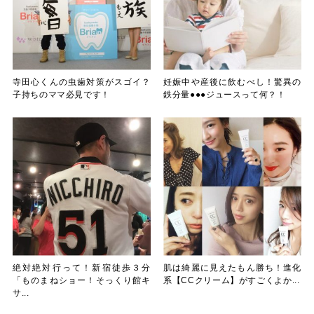
寺田心くんの虫歯対策がスゴイ？
妊娠中や産後に飲むべし！驚異の
子持ちのママ必見です！
鉄分量●●●ジュースって何？！
絶対絶対行って！新宿徒歩３分
肌は綺麗に見えたもん勝ち！進化
「ものまねショー！そっくり館キ
系【CCクリーム】がすごくよか...
サ...