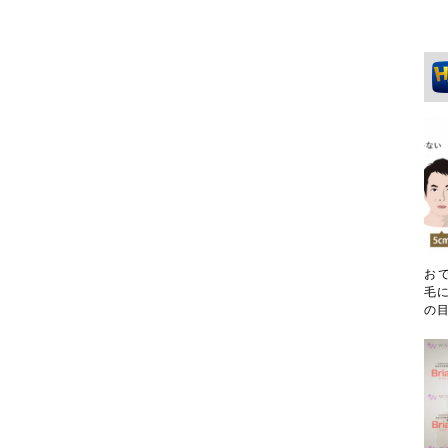
お
毛に
の目