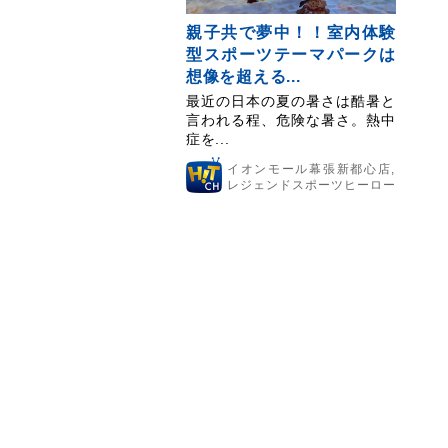
親子共で夢中！！室内体験
型スポーツテーマパークは
想像を超える...
最近の日本の夏の暑さは酷暑と
言われる程、危険な暑さ。熱中
症を...
イオンモール幕張新都心店
,
レジェンドスポーツヒーロー
ズ
,
体験型スポーツテーマパーク
,
国
内最大規模のペットモール
,
夏休み
の思い出
,
日本最大級の大型ショッ
ピングモール
,
超本格的な体験