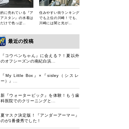
発的に売れている『ア
住みやすい街ランキング
シアスタン』の水着は
でも上位の川崎！でも、
だけで色っぽ...
川崎には闇と光が...
最近の投稿
『コウペンちゃん』に会える？！夏以外
のオフシーズンの南紀白浜...
『My Little Box』×『sisley（シスレ
ー）』...
新『ウォーターピック』を体験！もう歯
科医院でのクリーニングと...
夏マスク決定版！『アンダーアーマー』
のが1番優秀でした！