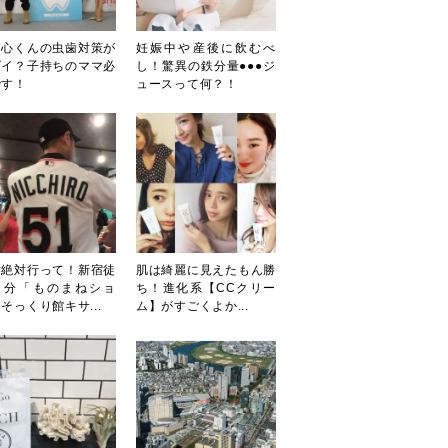
田心くんの虫歯対策が
妊娠中や産後に飲むべ
ゴイ？子持ちのママ必
し！驚異の鉄分量●●●ジ
です！
ュースって何？！
対絶対行って！新宿徒
肌は綺麗に見えたもん勝
３分「ものまねショ
ち！進化系【CCクリー
そっくり館キサ...
ム】がすごくよか...