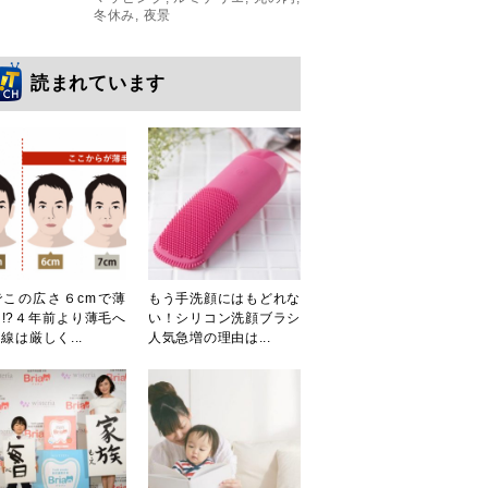
冬休み
,
夜景
読まれています
でこの広さ６cmで薄
もう手洗顔にはもどれな
!?４年前より薄毛へ
い！シリコン洗顔ブラシ
線は厳しく...
人気急増の理由は...