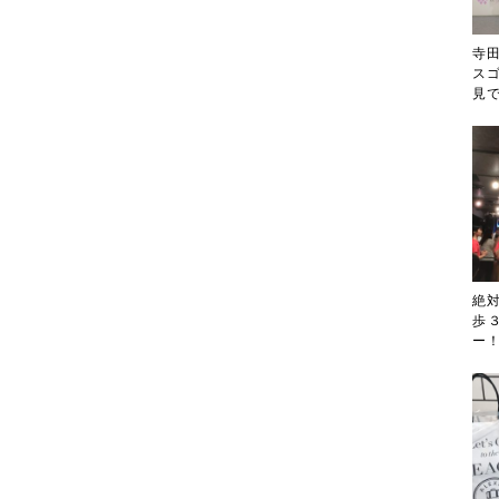
寺
ス
見
絶
歩
ー！