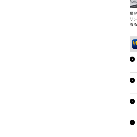
爆
リ
着る