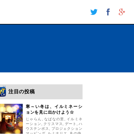
注目の投稿
寒～い冬は、イルミネーシ
ョンを見に出かけよう☆
じゃらん
,
なばなの里
,
イルミネ
ーション
,
クリスマス
,
デート
,
ハ
ウステンボス
,
プロジェクション
マッピング
,
ルミナリエ
,
丸の内
,