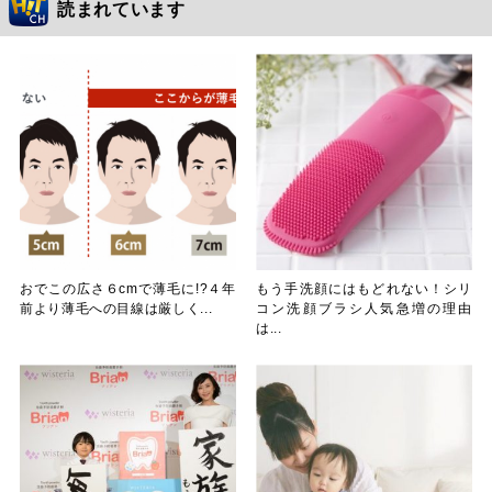
読まれています
おでこの広さ６cmで薄毛に!?４年
もう手洗顔にはもどれない！シリ
前より薄毛への目線は厳しく...
コン洗顔ブラシ人気急増の理由
は...