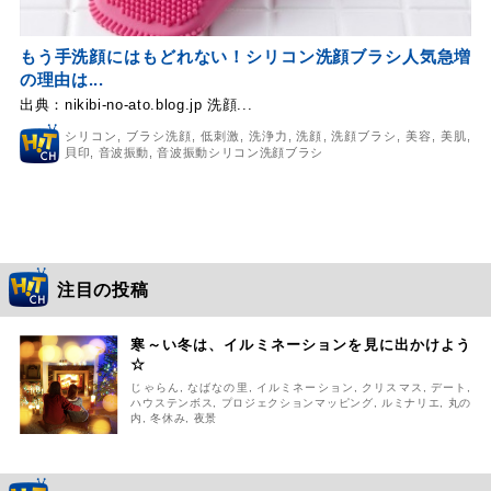
もう手洗顔にはもどれない！シリコン洗顔ブラシ人気急増
の理由は...
出典：nikibi-no-ato.blog.jp 洗顔...
シリコン
,
ブラシ洗顔
,
低刺激
,
洗浄力
,
洗顔
,
洗顔ブラシ
,
美容
,
美肌
,
貝印
,
音波振動
,
音波振動シリコン洗顔ブラシ
注目の投稿
寒～い冬は、イルミネーションを見に出かけよう
☆
じゃらん
,
なばなの里
,
イルミネーション
,
クリスマス
,
デート
,
ハウステンボス
,
プロジェクションマッピング
,
ルミナリエ
,
丸の
内
,
冬休み
,
夜景