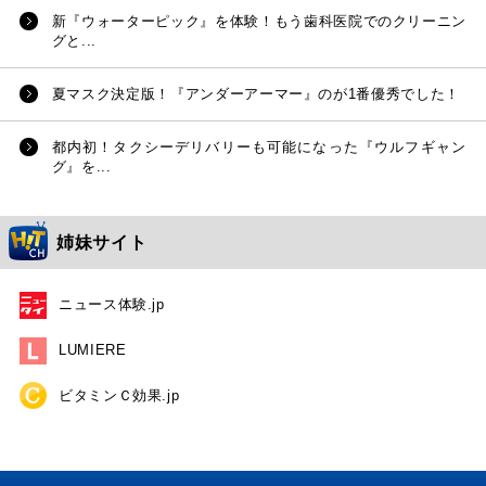
新『ウォーターピック』を体験！もう歯科医院でのクリーニン
グと...
夏マスク決定版！『アンダーアーマー』のが1番優秀でした！
都内初！タクシーデリバリーも可能になった『ウルフギャン
グ』を...
姉妹サイト
ニュース体験.jp
LUMIERE
ビタミンＣ効果.jp