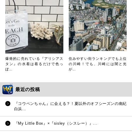
爆発的に売れている『アリシアス
住みやすい街ランキングでも上位
タン』の水着は着るだけで色っ
の川崎！でも、川崎には闇と光
ぽ...
が...
最近の投稿
『コウペンちゃん』に会える？！夏以外のオフシーズンの南紀
白浜...
『My Little Box』×『sisley（シスレー）』...