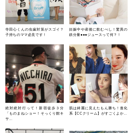
寺田心くんの虫歯対策がスゴイ？
妊娠中や産後に飲むべし！驚異の
子持ちのママ必見です！
鉄分量●●●ジュースって何？！
絶対絶対行って！新宿徒歩３分
肌は綺麗に見えたもん勝ち！進化
「ものまねショー！そっくり館キ
系【CCクリーム】がすごくよか...
サ...