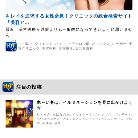
キレイを追求する女性必見！クリニックの総合検索サイト
「美容ヒ...
最近、美容医療が以前よりも一般的になってきたように思いませ
ん...
シミ取り
,
ダイエット
,
ハイフ
,
ヒアルロン酸
,
ボトックス
,
レーザー
,
美
容クリニック
,
美容外科
,
美容整形
,
美容皮膚科
注目の投稿
寒～い冬は、イルミネーションを見に出かけよう
☆
じゃらん
,
なばなの里
,
イルミネーション
,
クリスマス
,
デート
,
ハウステンボス
,
プロジェクションマッピング
,
ルミナリエ
,
丸の
内
,
冬休み
,
夜景