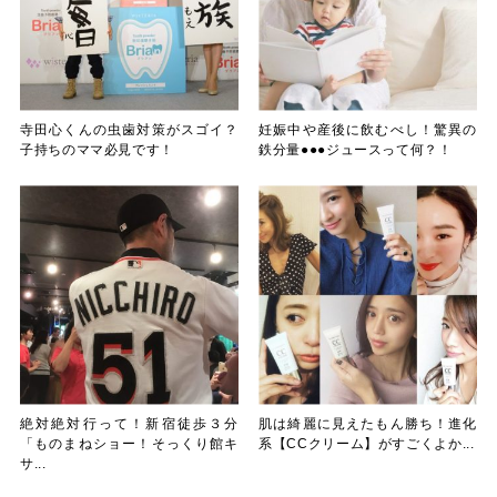
寺田心くんの虫歯対策がスゴイ？
妊娠中や産後に飲むべし！驚異の
子持ちのママ必見です！
鉄分量●●●ジュースって何？！
絶対絶対行って！新宿徒歩３分
肌は綺麗に見えたもん勝ち！進化
「ものまねショー！そっくり館キ
系【CCクリーム】がすごくよか...
サ...