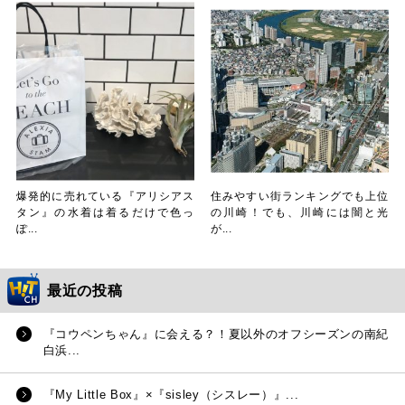
爆発的に売れている『アリシアス
住みやすい街ランキングでも上位
タン』の水着は着るだけで色っ
の川崎！でも、川崎には闇と光
ぽ...
が...
最近の投稿
『コウペンちゃん』に会える？！夏以外のオフシーズンの南紀
白浜...
『My Little Box』×『sisley（シスレー）』...