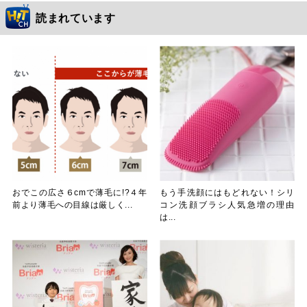
読まれています
おでこの広さ６cmで薄毛に!?４年
もう手洗顔にはもどれない！シリ
前より薄毛への目線は厳しく...
コン洗顔ブラシ人気急増の理由
は...