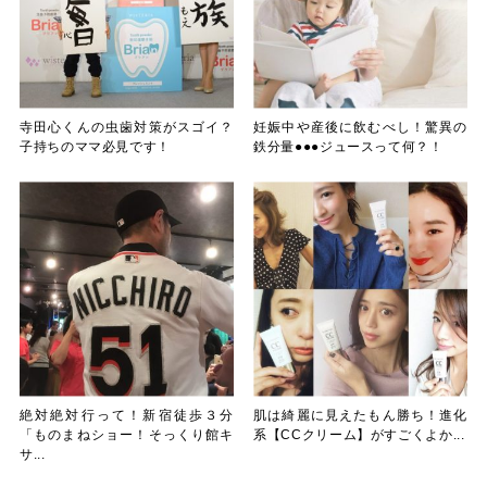
寺田心くんの虫歯対策がスゴイ？
妊娠中や産後に飲むべし！驚異の
子持ちのママ必見です！
鉄分量●●●ジュースって何？！
絶対絶対行って！新宿徒歩３分
肌は綺麗に見えたもん勝ち！進化
「ものまねショー！そっくり館キ
系【CCクリーム】がすごくよか...
サ...