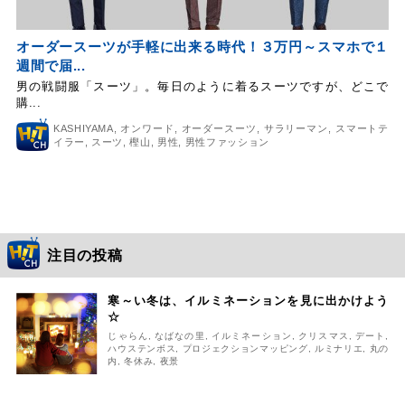
オーダースーツが手軽に出来る時代！３万円～スマホで１
週間で届...
男の戦闘服「スーツ」。毎日のように着るスーツですが、どこで
購...
KASHIYAMA
,
オンワード
,
オーダースーツ
,
サラリーマン
,
スマートテ
イラー
,
スーツ
,
樫山
,
男性
,
男性ファッション
注目の投稿
寒～い冬は、イルミネーションを見に出かけよう
☆
じゃらん
,
なばなの里
,
イルミネーション
,
クリスマス
,
デート
,
ハウステンボス
,
プロジェクションマッピング
,
ルミナリエ
,
丸の
内
,
冬休み
,
夜景