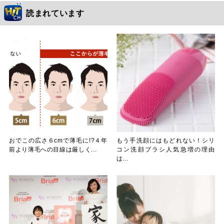
読まれています
おでこの広さ６cmで薄毛に!?４年
もう手洗顔にはもどれない！シリ
前より薄毛への目線は厳しく...
コン洗顔ブラシ人気急増の理由
は...