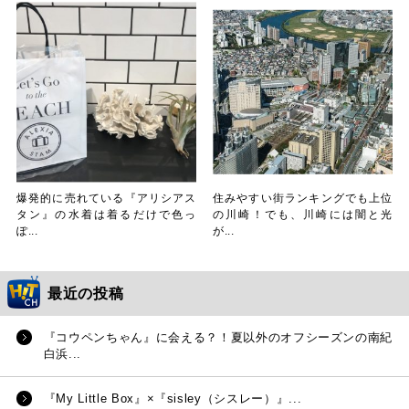
爆発的に売れている『アリシアス
住みやすい街ランキングでも上位
タン』の水着は着るだけで色っ
の川崎！でも、川崎には闇と光
ぽ...
が...
最近の投稿
『コウペンちゃん』に会える？！夏以外のオフシーズンの南紀
白浜...
『My Little Box』×『sisley（シスレー）』...