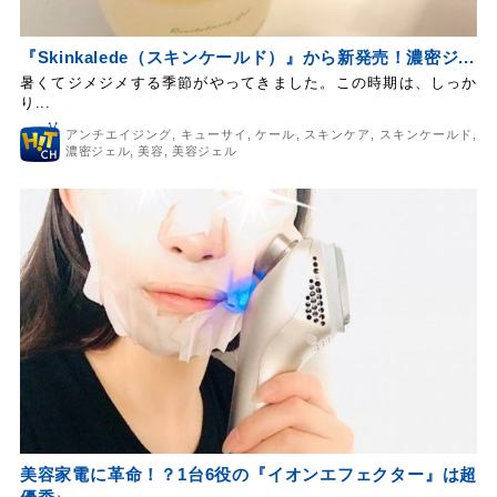
『Skinkalede（スキンケールド）』から新発売！濃密ジ...
暑くてジメジメする季節がやってきました。この時期は、しっか
り...
アンチエイジング
,
キューサイ
,
ケール
,
スキンケア
,
スキンケールド
,
濃密ジェル
,
美容
,
美容ジェル
美容家電に革命！？1台6役の『イオンエフェクター』は超