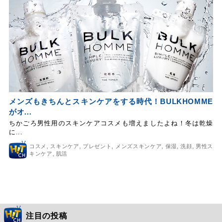
メンズもきちんとスキンケアをする時代！BULKHOMME
がオ...
ちかごろ男性用のスキンケアコスメも増えましたよね！冬は乾燥
に...
コスメ
,
スキンケア
,
プレゼント
,
メンズスキンケア
,
保湿
,
洗顔
,
男性ス
キンケア
,
肌活
注目の投稿