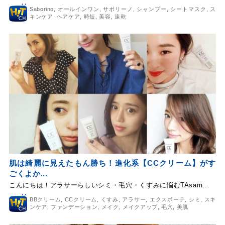
Saborino
,
オールインワン
,
サボリーノ
,
シャンプー
,
シートマスク
,
ス
キンケア
,
ヘアケア
,
時短
,
美容
,
速乾
肌は綺麗に見えたもん勝ち！進化系【CCクリーム】がす
ごくよか...
こんにちは！アラサーらしいシミ・毛穴・くすみに悩むTAsam...
BBクリーム
,
CCクリーム
,
くすみ
,
アラサー
,
エクスボーテ
,
シミ
,
スキ
ンケア
,
ファンデーション
,
メイク
,
メイクアップ
,
毛穴
,
美肌