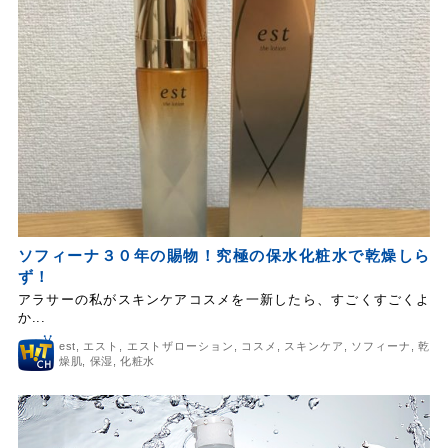
ソフィーナ３０年の賜物！究極の保水化粧水で乾燥しら
ず！
アラサーの私がスキンケアコスメを一新したら、すごくすごくよ
か...
est
,
エスト
,
エストザローション
,
コスメ
,
スキンケア
,
ソフィーナ
,
乾
燥肌
,
保湿
,
化粧水