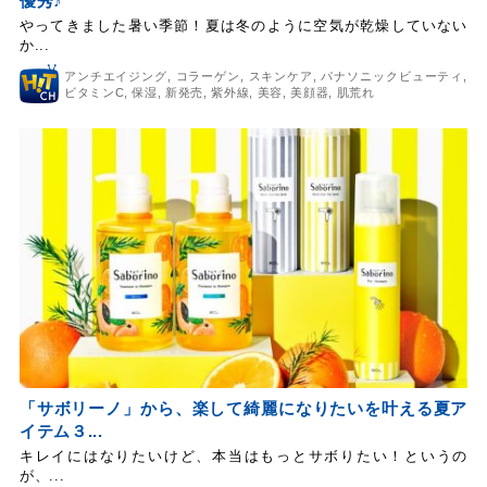
優秀♪
やってきました暑い季節！夏は冬のように空気が乾燥していない
か...
アンチエイジング
,
コラーゲン
,
スキンケア
,
パナソニックビューティ
,
ビタミンC
,
保湿
,
新発売
,
紫外線
,
美容
,
美顔器
,
肌荒れ
「サボリーノ」から、楽して綺麗になりたいを叶える夏ア
イテム３...
キレイにはなりたいけど、本当はもっとサボりたい！というの
が、...