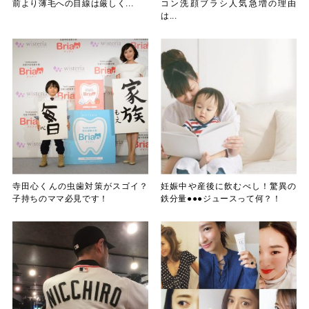
前より薄毛への目線は厳しく...
コン洗顔ブラシ人気急増の理由
は...
寺田心くんの虫歯対策がスゴイ？
妊娠中や産後に飲むべし！驚異の
子持ちのママ必見です！
鉄分量●●●ジュースって何？！