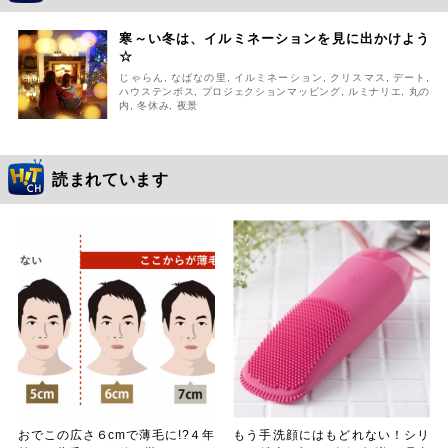
寒～い冬は、イルミネーションを見に出かけよう
☆
じゃらん
,
なばなの里
,
イルミネーション
,
クリスマス
,
デート
,
ハウステンボス
,
プロジェクションマッピング
,
ルミナリエ
,
丸の
内
,
冬休み
,
夜景
読まれています
おでこの広さ６cmで薄毛に!?４年
もう手洗顔にはもどれない！シリ