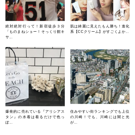
絶対絶対行って！新宿徒歩３分
肌は綺麗に見えたもん勝ち！進化
「ものまねショー！そっくり館キ
系【CCクリーム】がすごくよか...
サ...
爆発的に売れている『アリシアス
住みやすい街ランキングでも上位
タン』の水着は着るだけで色っ
の川崎！でも、川崎には闇と光
ぽ...
が...