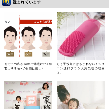
読まれています
おでこの広さ６cmで薄毛に!?４年
もう手洗顔にはもどれない！シリ
前より薄毛への目線は厳しく...
コン洗顔ブラシ人気急増の理由
は...