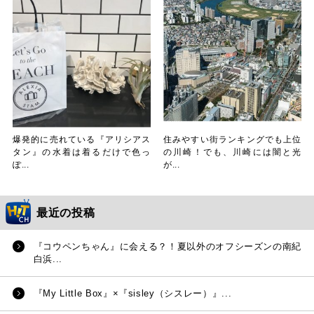
爆発的に売れている『アリシアス
住みやすい街ランキングでも上位
タン』の水着は着るだけで色っ
の川崎！でも、川崎には闇と光
ぽ...
が...
最近の投稿
『コウペンちゃん』に会える？！夏以外のオフシーズンの南紀
白浜...
『My Little Box』×『sisley（シスレー）』...