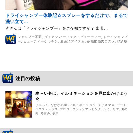
ドライシャンプー体験記☆スプレーをするだけで、まるで
洗い立て...
皆さんは「ドライシャンプー」をご存知ですか？ 出典...
シャンプー不要
,
ダイアン パーフェクトビューティー
,
ドライシャンプ
ー
,
ビューティーケラチン
,
夏必須アイテム
,
多機能優秀コスメ
,
拭き取
り不要
,
海外セレブ愛用中
注目の投稿
寒～い冬は、イルミネーションを見に出かけよう
☆
じゃらん
,
なばなの里
,
イルミネーション
,
クリスマス
,
デート
,
ハウステンボス
,
プロジェクションマッピング
,
ルミナリエ
,
丸の
内
,
冬休み
,
夜景