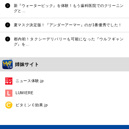
新『ウォーターピック』を体験！もう歯科医院でのクリーニン
グと...
夏マスク決定版！『アンダーアーマー』のが1番優秀でした！
都内初！タクシーデリバリーも可能になった『ウルフギャン
グ』を...
姉妹サイト
ニュース体験.jp
LUMIERE
ビタミンＣ効果.jp