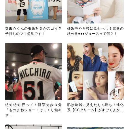
寺田心くんの虫歯対策がスゴイ？
妊娠中や産後に飲むべし！驚異の
子持ちのママ必見です！
鉄分量●●●ジュースって何？！
絶対絶対行って！新宿徒歩３分
肌は綺麗に見えたもん勝ち！進化
「ものまねショー！そっくり館キ
系【CCクリーム】がすごくよか...
サ...