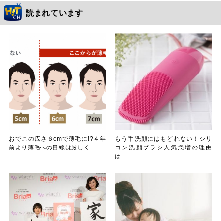
読まれています
おでこの広さ６cmで薄毛に!?４年
もう手洗顔にはもどれない！シリ
前より薄毛への目線は厳しく...
コン洗顔ブラシ人気急増の理由
は...