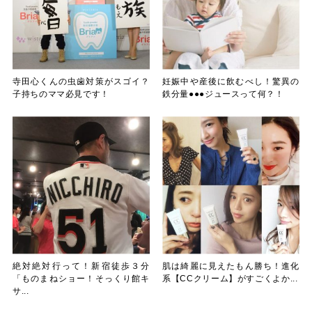
寺田心くんの虫歯対策がスゴイ？
妊娠中や産後に飲むべし！驚異の
子持ちのママ必見です！
鉄分量●●●ジュースって何？！
絶対絶対行って！新宿徒歩３分
肌は綺麗に見えたもん勝ち！進化
「ものまねショー！そっくり館キ
系【CCクリーム】がすごくよか...
サ...