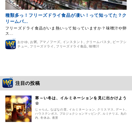
種類多っ！フリーズドライ食品が凄い！って知ってた？ク
リームパ...
フリーズドライ食品がいま熱いって知っていますか？味噌汁や卵
ス...
おかゆ
,
お粥
,
アマノフーズ
,
インスタント
,
クリームパスタ
,
ビーフシ
チュー
,
フリーズドライ
,
フリーズドライ食品
,
味噌汁
注目の投稿
寒～い冬は、イルミネーションを見に出かけよう
☆
じゃらん
,
なばなの里
,
イルミネーション
,
クリスマス
,
デート
,
ハウステンボス
,
プロジェクションマッピング
,
ルミナリエ
,
丸の
内
,
冬休み
,
夜景