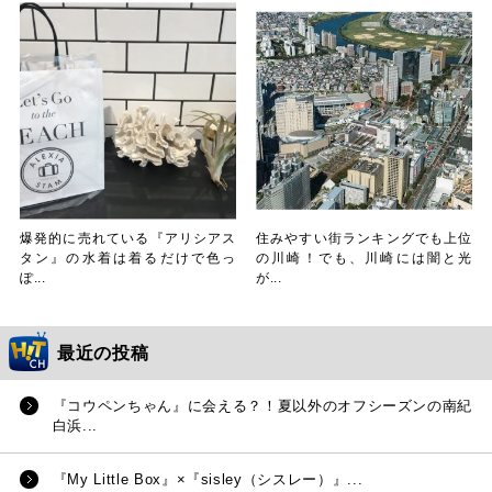
爆発的に売れている『アリシアス
住みやすい街ランキングでも上位
タン』の水着は着るだけで色っ
の川崎！でも、川崎には闇と光
ぽ...
が...
最近の投稿
『コウペンちゃん』に会える？！夏以外のオフシーズンの南紀
白浜...
『My Little Box』×『sisley（シスレー）』...