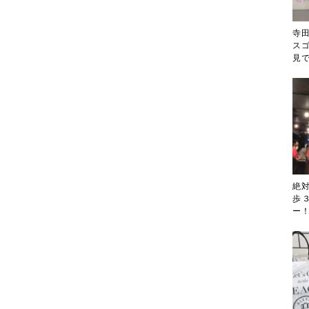
寺
ス
見
絶
歩
ー！