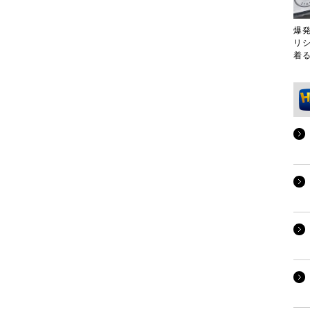
爆
リ
着る