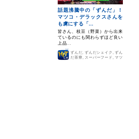
話題沸騰中の「ずんだ」！
マツコ・デラックスさんを
も虜にする「...
皆さん、枝豆（野菜）から出来
ているのにも関わらずほど良い
上品...
ずんだ
,
ずんだシェイク
,
ずん
だ茶寮
,
スーパーフード
,
マツ
コ・デラックス