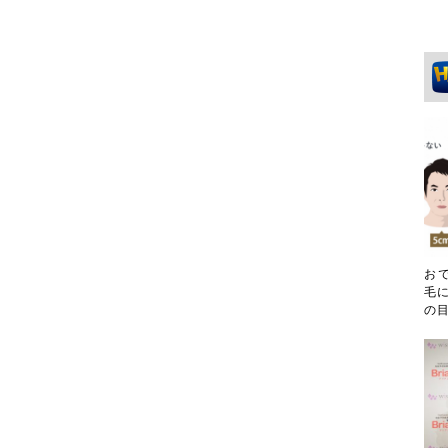
お
毛に
の目