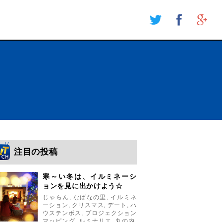
注目の投稿
寒～い冬は、イルミネーシ
ョンを見に出かけよう☆
じゃらん
,
なばなの里
,
イルミネ
ーション
,
クリスマス
,
デート
,
ハ
ウステンボス
,
プロジェクション
マッピング
,
ルミナリエ
,
丸の内
,