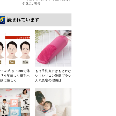
冬休み
,
夜景
読まれています
でこの広さ６cmで薄
もう手洗顔にはもどれな
!?４年前より薄毛へ
い！シリコン洗顔ブラシ
線は厳しく...
人気急増の理由は...