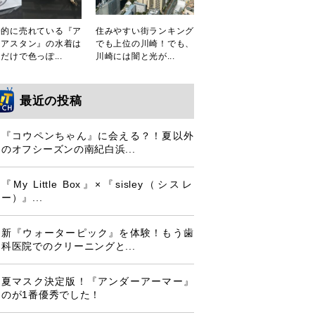
発的に売れている『ア
住みやすい街ランキング
シアスタン』の水着は
でも上位の川崎！でも、
だけで色っぽ...
川崎には闇と光が...
最近の投稿
『コウペンちゃん』に会える？！夏以外
のオフシーズンの南紀白浜...
『My Little Box』×『sisley（シスレ
ー）』...
新『ウォーターピック』を体験！もう歯
科医院でのクリーニングと...
夏マスク決定版！『アンダーアーマー』
のが1番優秀でした！