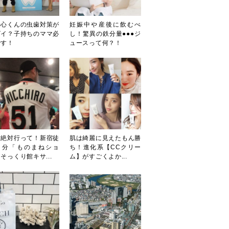
田心くんの虫歯対策が
妊娠中や産後に飲むべ
ゴイ？子持ちのママ必
し！驚異の鉄分量●●●ジ
です！
ュースって何？！
対絶対行って！新宿徒
肌は綺麗に見えたもん勝
３分「ものまねショ
ち！進化系【CCクリー
そっくり館キサ...
ム】がすごくよか...