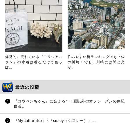
爆発的に売れている『アリシアス
住みやすい街ランキングでも上位
タン』の水着は着るだけで色っ
の川崎！でも、川崎には闇と光
ぽ...
が...
最近の投稿
『コウペンちゃん』に会える？！夏以外のオフシーズンの南紀
白浜...
『My Little Box』×『sisley（シスレー）』...