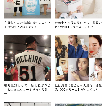
寺田心くんの虫歯対策がスゴイ？
妊娠中や産後に飲むべし！驚異の
子持ちのママ必見です！
鉄分量●●●ジュースって何？！
絶対絶対行って！新宿徒歩３分
肌は綺麗に見えたもん勝ち！進化
「ものまねショー！そっくり館キ
系【CCクリーム】がすごくよか...
サ...