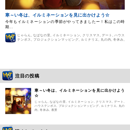
寒～い冬は、イルミネーションを見に出かけよう☆
今年もイルミネーションの季節がやってきましたー！私はこの時
期...
じゃらん
,
なばなの里
,
イルミネーション
,
クリスマス
,
デート
,
ハウス
テンボス
,
プロジェクションマッピング
,
ルミナリエ
,
丸の内
,
冬休み
,
夜景
注目の投稿
寒～い冬は、イルミネーションを見に出かけよう
☆
じゃらん
,
なばなの里
,
イルミネーション
,
クリスマス
,
デート
,
ハウステンボス
,
プロジェクションマッピング
,
ルミナリエ
,
丸の
内
,
冬休み
,
夜景