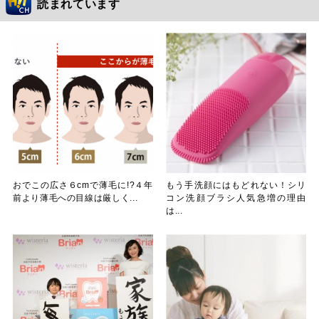
読まれています
おでこの広さ６cmで薄毛に!?４年
もう手洗顔にはもどれない！シリ
前より薄毛への目線は厳しく...
コン洗顔ブラシ人気急増の理由
は...