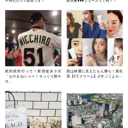
子持ちのママ必見です！
鉄分量●●●ジュースって何？！
絶対絶対行って！新宿徒歩３分
肌は綺麗に見えたもん勝ち！進化
「ものまねショー！そっくり館キ
系【CCクリーム】がすごくよか...
サ...