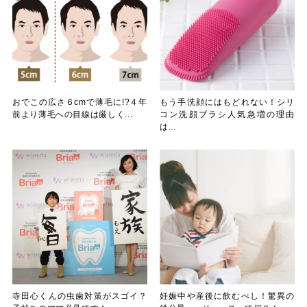
おでこの広さ６cmで薄毛に!?４年
もう手洗顔にはもどれない！シリ
前より薄毛への目線は厳しく...
コン洗顔ブラシ人気急増の理由
は...
寺田心くんの虫歯対策がスゴイ？
妊娠中や産後に飲むべし！驚異の