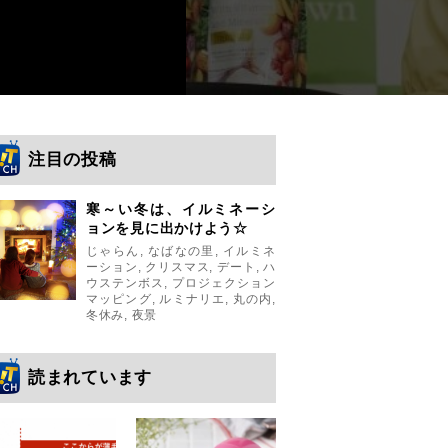
注目の投稿
寒～い冬は、イルミネーシ
ョンを見に出かけよう☆
じゃらん
,
なばなの里
,
イルミネ
ーション
,
クリスマス
,
デート
,
ハ
ウステンボス
,
プロジェクション
マッピング
,
ルミナリエ
,
丸の内
,
冬休み
,
夜景
読まれています