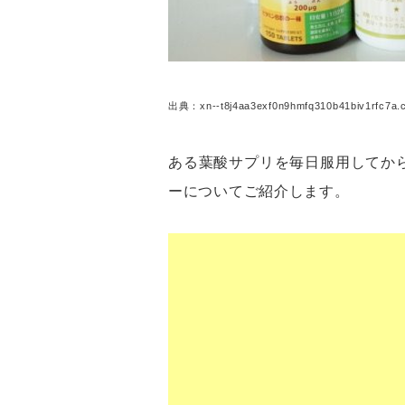
出典：xn--t8j4aa3exf0n9hmfq310b41biv1rfc7a.
ある葉酸サプリを毎日服用してか
ーについてご紹介します。