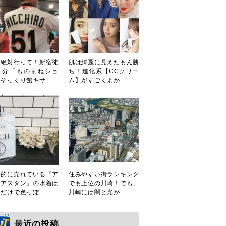
対絶対行って！新宿徒
肌は綺麗に見えたもん勝
３分「ものまねショ
ち！進化系【CCクリー
そっくり館キサ...
ム】がすごくよか...
発的に売れている『ア
住みやすい街ランキング
シアスタン』の水着は
でも上位の川崎！でも、
だけで色っぽ...
川崎には闇と光が...
最近の投稿