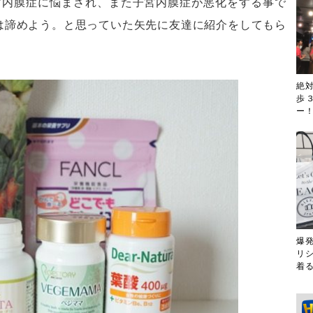
宮内膜症に悩まされ、また子宮内膜症が悪化をする事で
は諦めよう。と思っていた矢先に友達に紹介をしてもら
絶
歩
ー！
爆
リ
着る