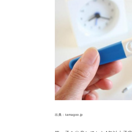
出典：tamagoo.jp