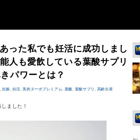
であった私でも妊活に成功しまし
芸能人も愛飲している葉酸サプリ
べきパワーとは？
,
妊娠
,
妊活
,
美的ヌーボプレミアム
,
葉酸
,
葉酸サプリ
,
高齢出産
娠しました！