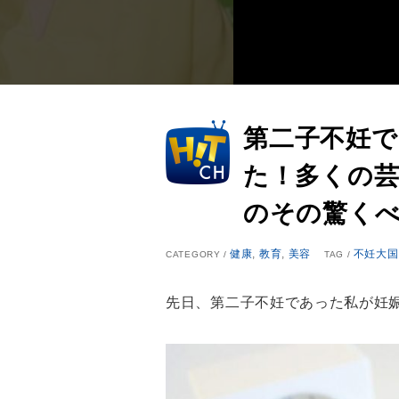
第二子不妊
た！多くの
のその驚く
健康
,
教育
,
美容
不妊大国
CATEGORY /
TAG /
先日、第二子不妊であった私が妊