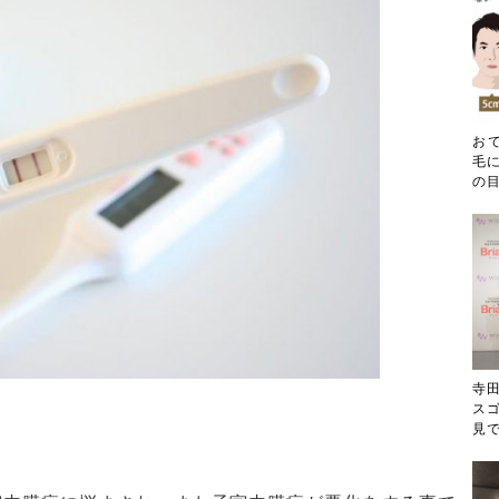
お
毛に
の目
寺
ス
見