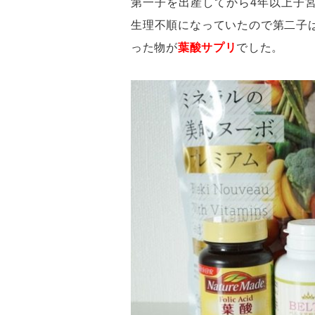
第一子を出産してから4年以上子
生理不順になっていたので第二子
った物が
葉酸サプ
リ
でした。