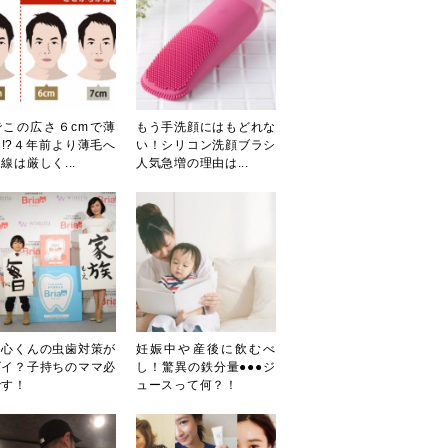
でこの広さ６cmで薄
もう手洗顔にはもどれな
!?４年前より薄毛へ
い！シリコン洗顔ブラシ
線は厳しく...
人気急増の理由は...
田心くんの虫歯対策が
妊娠中や産後に飲むべ
ゴイ？子持ちのママ必
し！驚異の鉄分量●●●ジ
です！
ュースって何？！